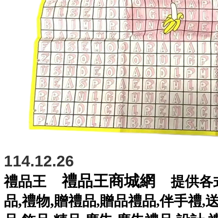
114.12.26
禮品王商城網
禮品王
提供各
,
,
品
禮物
贈禮品
,
贈品禮品
,
伴手禮
,