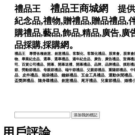
禮品王商城網
禮品王
提
,
,
紀念品
禮物
贈禮品
,
贈品禮品
,
購禮品
,
藝品
,
飾品
,
精品
,
廣告
,
廣
。
品採購
,
採購網
禮品王
專營各種
創意
、
創意禮品
、
客製化
、
客製化禮品
、
股東會
、
股東會
物
、
畢業紀念品
、
選舉
、
選舉禮品
、
週年紀念品
、
廣告
、
廣告禮品
、
宣傳禮
司
、
百貨公司禮品
、
開幕
、
開幕送禮
、
開幕禮品
、
品牌
、
品牌禮品
、
摸彩禮
節
、
勞動節禮品
、
母親節禮品
、
端午節禮品
、
父親節禮品
、
重陽節禮品
、
中
品
、
皮件
禮品
、
箱袋
禮品
、
鐘錶
禮品
、
五金工具
禮品
、
運動休閒
禮品
盃獎牌
禮品
、
隨身碟
禮品
、
創意
禮品
、
尾牙
禮品
、
兒童節
禮品
、
婚禮
用戶評論