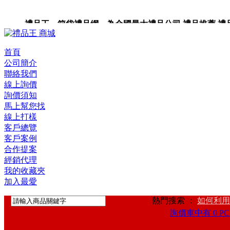
禮品王 箱袋禮品網 為全國最大禮品公司,禮品推薦,禮品,贈
卡,企業禮品,禮品小物,高級禮品,禮品網站。
首頁
公司簡介
聯絡我們
線上詢價
詢價須知
馬上幫您找
線上打樣
客戶總覽
客戶案例
合作提案
經銷代理
我的收藏夾
加入最愛
熱門搜索 ：
如何利用
詢價車中有 0 PC