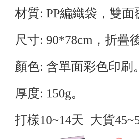
材質: PP編織袋，雙面
尺寸: 90*78cm，折疊後
顏色: 含單面彩色印刷
厚度: 150g。
打樣10~14天 大貨45