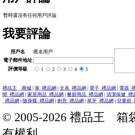
暫時還沒有任何用戶評論
我要評論
用戶名
匿名用戶
電子郵件地址
評價等級
1
2
3
4
5
禮品王 商城
|
筆_禮品網
|
文具_禮品網
|
電子_禮品網
|
電器_
閒_禮品網
|
家居用品_禮品網
|
餐廚用品_禮品網
|
清潔保健_禮
_禮品網
|
隨身碟_禮品網
|
創意_禮品網
|
尾牙_禮品網
|
兒童節_
© 2005-2026 禮品
有權利。