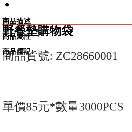
商品描述
野餐墊購物袋
商品屬性
商品標記
商品貨號: ZC28660001
單價85元*數量3000PCS