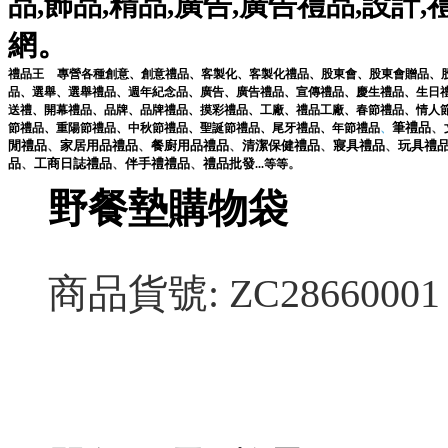
品
,
飾品
,
精品
,
廣告
,
廣告禮品
,
設計
,
。
網
禮品王
專營各種
創意
、
創意禮品
、
客製化
、
客製化禮品
、
股東會
、
股東會贈品
、
品
、
選舉
、
選舉禮品
、
週年紀念品
、
廣告
、
廣告禮品
、
宣傳禮品
、
慶生禮品
、
生日
送禮
、
開幕禮品
、
品牌
、
品牌禮品
、
摸彩禮品
、
工廠
、
禮品工廠
、
春節禮品
、
情人
筆
禮品
、
節禮品
、
重陽節禮品
、
中秋節禮品
、
聖誕節禮品
、
尾牙禮品
、
年節禮品
、
閒
禮品
、
家居用品
禮品
、
餐廚用品
禮品
、
清潔保健
禮品
、
寢具
禮品
、
玩具
禮
品
、
工商日誌
禮品
、
伴手禮
禮品
、
禮品
批發
。
...
等等
野餐墊購物袋
商品貨號: ZC28660001