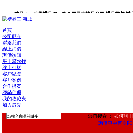
禮品王 箱袋禮品網 為全國最大禮品公司,禮品推薦,禮品,贈
首頁
公司簡介
聯絡我們
線上詢價
詢價須知
馬上幫您找
線上打樣
客戶總覽
客戶案例
合作提案
經銷代理
我的收藏夾
加入最愛
熱門搜索 ：
如何利用
詢價車中有 0 PC