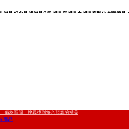
品,紀念品,禮贈品公司,禮品店,禮品盒,禮品客製化,創意禮品,3
 價格區間 搜尋找到符合預算的禮品
S 商品