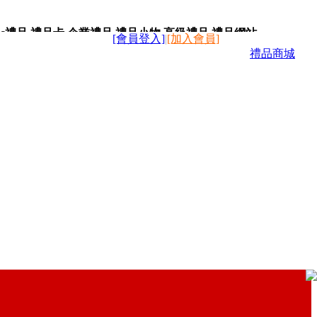
c禮品,禮品卡,企業禮品,禮品小物,高級禮品,禮品網站。
[會員登入]
|
[加入會員]
禮品商城