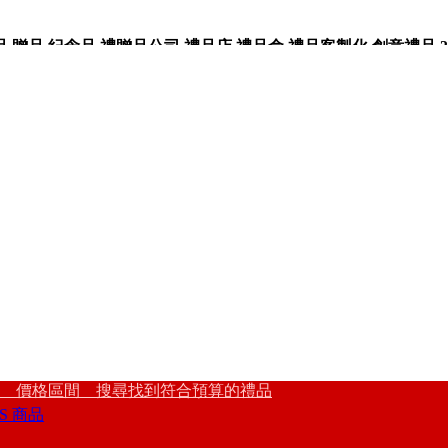
品,紀念品,禮贈品公司,禮品店,禮品盒,禮品客製化,創意禮品,3
 價格區間 搜尋找到符合預算的禮品
S 商品