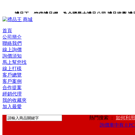
禮品王 箱袋禮品網 為全國最大禮品公司,禮品推薦,禮品,贈
首頁
公司簡介
聯絡我們
線上詢價
詢價須知
馬上幫您找
線上打樣
客戶總覽
客戶案例
合作提案
經銷代理
我的收藏夾
加入最愛
熱門搜索 ：
如何利用
詢價車中有 0 PC