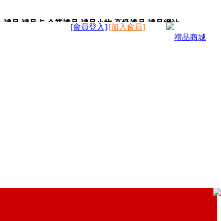
c禮品,禮品卡,企業禮品,禮品小物,高級禮品,禮品網站。
[會員登入]
|
[加入會員]
禮品商城