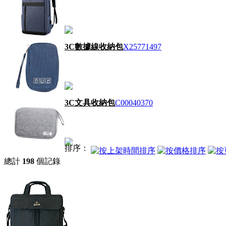
3C數據線收納包
X25771497
3C文具收納包
C00040370
排序：
總計
198
個記錄