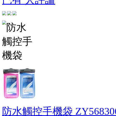
防水觸控手機袋
ZY56830