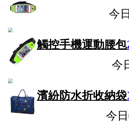
今
觸控手機運動腰包
今
濱紛防水折收納袋
今日