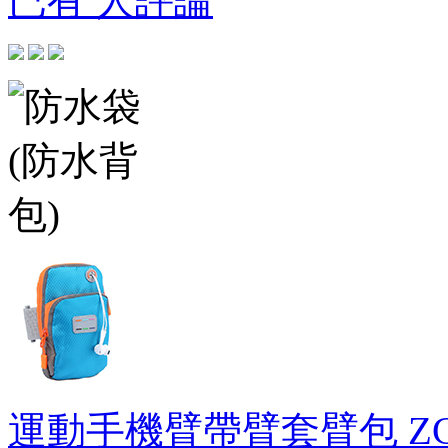
已有 人評論
運動手機臂帶臂套臂包
Z