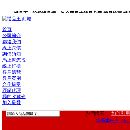
禮品王 箱袋禮品網 為全國最大禮品公司,禮品推薦,禮品,贈
卡,企業禮品,禮品小物,高級禮品,禮品網站。
首頁
公司簡介
聯絡我們
線上詢價
詢價須知
馬上幫您找
線上打樣
客戶總覽
客戶案例
合作提案
經銷代理
我的收藏夾
加入最愛
熱門搜索 ：
如何利用
詢價車中有 0 PC