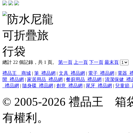
總計 22 個記錄，共 1 頁。
第一頁
上一頁
下一頁
最末頁
禮品王 商城
|
筆_禮品網
|
文具_禮品網
|
電子_禮品網
|
電器_
閒_禮品網
|
家居用品_禮品網
|
餐廚用品_禮品網
|
清潔保健_禮
_禮品網
|
隨身碟_禮品網
|
創意_禮品網
|
尾牙_禮品網
|
兒童節_
© 2005-2026 禮品
有權利。