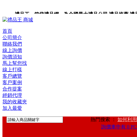
禮品王 箱袋禮品網 為全國最大禮品公司,禮品推薦,禮品,贈
卡,企業禮品,禮品小物,高級禮品,禮品網站。
首頁
公司簡介
聯絡我們
線上詢價
詢價須知
馬上幫您找
線上打樣
客戶總覽
客戶案例
合作提案
經銷代理
我的收藏夾
加入最愛
熱門搜索 ：
如何利用
詢價車中有 0 PC