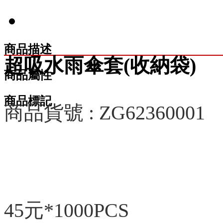
商品描述
超吸水雨傘套(收納袋)
商品屬性
商品標記
商品貨號 : ZG62360001
45元*1000PCS