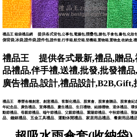
提供各式
,
,
,
摺疊包
,
,
,
,
禮品王
箱袋禮品網
背包
公事包
電腦包
腰包
手拿包
書包
化妝
側背袋
,
冰袋
,
證件袋
,
證件包
,
,
,
,
,
,
,
,
證件套
行李箱
航空箱
登機箱
置物箱
置物盒
收納盒
禮
,
,
,
禮品王
提供各式最新
禮品
贈品
品禮品
,
伴手禮
,
送禮
,
批發
,
批發禮品
廣告禮品
,
設計
,
禮品設計
,
B2B
,
Gift
,
禮品王
專營各種
創意
、
創意禮品
、
客製化禮品
、
股東會
、
股東會贈品
、
股東會紀
年紀念品
、
廣告禮品
、
宣傳禮品
、
慶生禮品
、
生日禮物
、
結婚禮物
、
退休禮品
、
環
動節禮品
、
母親節禮品
、
端午節禮品
、
父親節禮品
、
重陽節禮品
、
中秋節禮品
、
聖
品
、
鐘錶
禮品
、
五金工具
禮品
、
運動休閒
禮品
、
家居用品
禮品
、
餐廚用品
禮
超吸水雨傘套(收納袋)