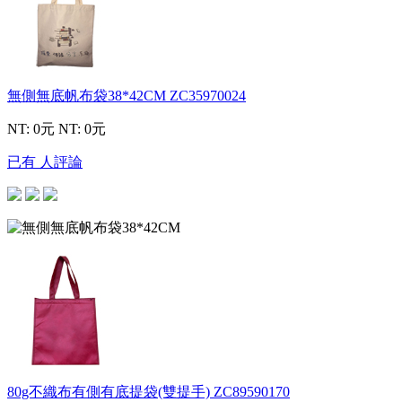
無側無底帆布袋38*42CM
ZC35970024
NT: 0元
NT: 0元
已有 人評論
80g不織布有側有底提袋(雙提手)
ZC89590170