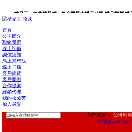
禮品王 箱袋禮品網 為全國最大禮品公司,禮品推薦,禮品,贈
首頁
公司簡介
聯絡我們
線上詢價
詢價須知
馬上幫您找
線上打樣
客戶總覽
客戶案例
合作提案
經銷代理
我的收藏夾
加入最愛
熱門搜索 ：
如何利用
詢價車中有 0 PC