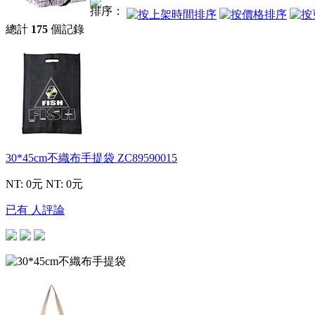
排序：
總計
175
個記錄
30*45cm不織布手提袋
ZC89590015
NT: 0元
NT: 0元
已有 人評論