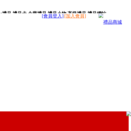
c禮品,禮品卡,企業禮品,禮品小物,高級禮品,禮品網站。
[會員登入]
|
[加入會員]
禮品商城