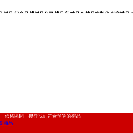
品,紀念品,禮贈品公司,禮品店,禮品盒,禮品客製化,創意禮品,3
 價格區間 搜尋找到符合預算的禮品
S 商品