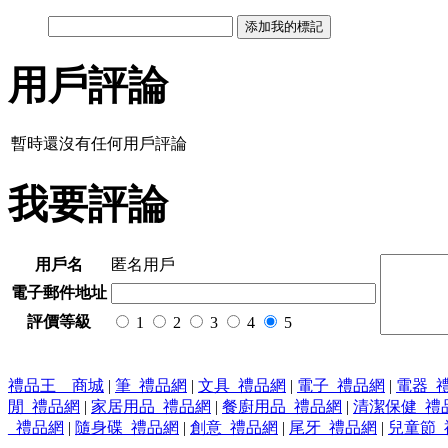
用戶評論
暫時還沒有任何用戶評論
我要評論
用戶名
匿名用戶
電子郵件地址
評價等級
1
2
3
4
5
禮品王 商城
|
筆_禮品網
|
文具_禮品網
|
電子_禮品網
|
電器_
閒_禮品網
|
家居用品_禮品網
|
餐廚用品_禮品網
|
清潔保健_禮
_禮品網
|
隨身碟_禮品網
|
創意_禮品網
|
尾牙_禮品網
|
兒童節_