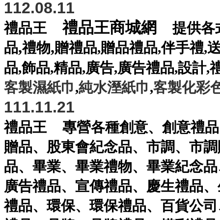
112.08.11
禮品王商城網
禮品王
提供各
,
,
品
禮物
贈禮品
,
贈品禮品
,
伴手禮
,
品
,
飾品
,
精品
,
廣告
,
廣告禮品
,
設計
,
客製濕紙巾
,
純水溼紙巾
,
客製化彩
111.11.21
禮品王
專營各種
創意
、
創意禮品
贈品
、
股東會紀念品
、
市調
、
市調
品
、
畢業
、
畢業禮物
、
畢業紀念品
廣告禮品
、
宣傳禮品
、
慶生禮品
、
禮品
、
環保
、
環保禮品
、
百貨公司