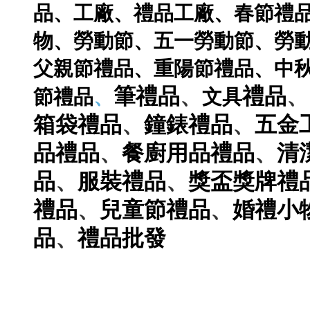
品
、
工廠
、
禮品工廠
、
春節禮
物
、
勞動節
、
五一勞動節
、
勞
父親節禮品
、
重陽節禮品
、
中
、
、
筆
禮品
禮品
節禮品
、
文具
、
、
箱袋
禮品
鐘錶
禮品
五金
、
、
品
禮品
餐廚用品
禮品
清
、
、
品
服裝
禮品
獎盃獎牌
禮
、
、
禮品
兒童節
禮品
婚禮小
、
品
禮品
批發