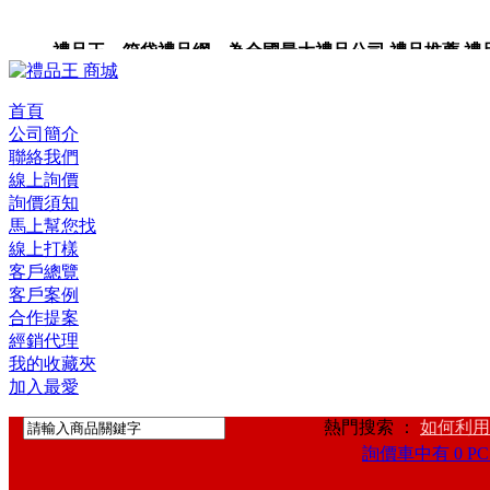
禮品王 箱袋禮品網 為全國最大禮品公司,禮品推薦,禮品,贈
卡,企業禮品,禮品小物,高級禮品,禮品網站。
首頁
公司簡介
聯絡我們
線上詢價
詢價須知
馬上幫您找
線上打樣
客戶總覽
客戶案例
合作提案
經銷代理
我的收藏夾
加入最愛
熱門搜索 ：
如何利用
詢價車中有 0 PC