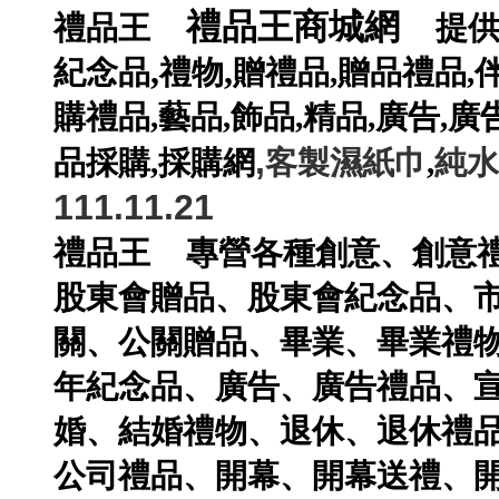
禮品王商城網
禮品王
提
,
,
紀念品
禮物
贈禮品
,
贈品禮品
,
購禮品
,
藝品
,
飾品
,
精品
,
廣告
,
廣
,
品採購
,
採購網
客製濕紙巾
,
純水
111.11.21
禮品王
專營各種
創意
、
創意
股東會贈品
、
股東會紀念品
、
關
、
公關贈品
、
畢業
、
畢業禮
年紀念品
、
廣告
、
廣告禮品
、
婚
、
結婚禮物
、
退休
、
退休禮
公司禮品
、
開幕
、
開幕送禮
、