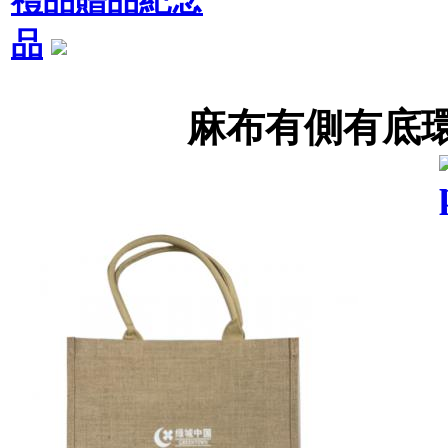
品
麻布有側有底環保袋