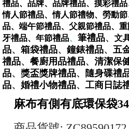
禮品
、
品牌
、
品牌禮品
、
摸彩禮品
情人節禮品
、
情人節禮物
、
勞動節
品
、
端午節禮品
、
父親節禮品
、
重
、
筆
禮品
牙禮品
、
年節禮品
、
文
、
、
、
品
箱袋
禮品
鐘錶
禮品
五
、
、
禮品
餐廚用品
禮品
清潔保
、
、
品
獎盃獎牌
禮品
隨身碟
禮
、
、
品
婚禮小物
禮品
工商日誌
麻布有側有底環保袋34*4
商品貨號: ZC89590172