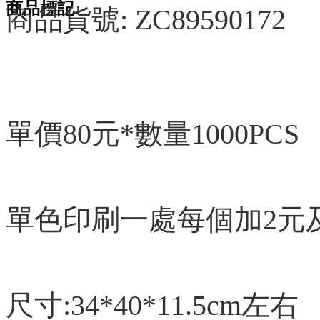
商品標記
商品貨號: ZC89590172
單價80元*數量1000PCS
單色印刷一處每個加2元及
尺寸:34*40*11.5cm左右