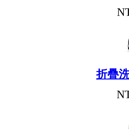
NT
折疊
NT