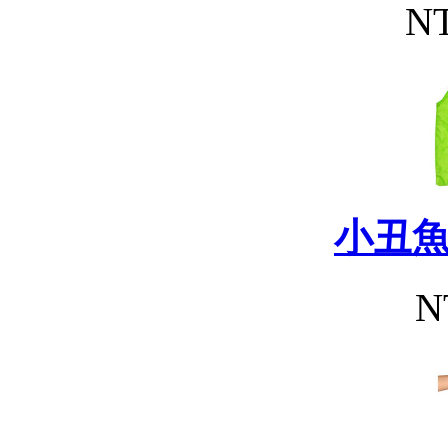
NT
小丑
N